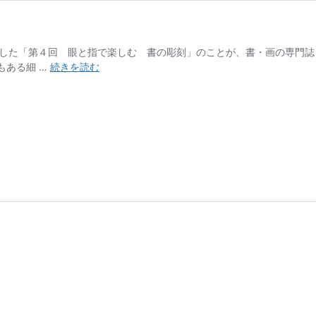
した「第４回 眼と指で楽しむ 書の彫刻」のことが、書・画の専門誌
日
でもある細 …
続きを読む
本
書
法
に
グ
ル
ー
プ
展
の
こ
と
が
掲
載
さ