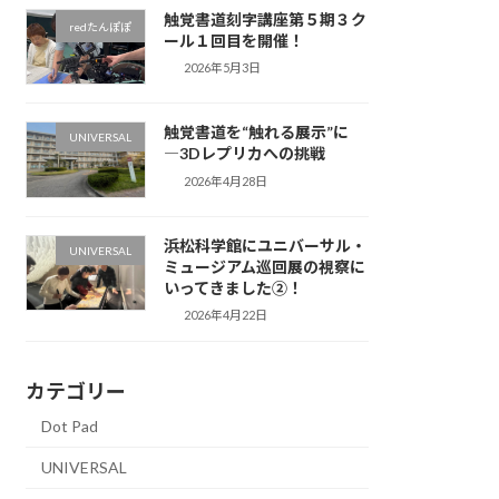
触覚書道刻字講座第５期３ク
redたんぽぽ
ール１回目を開催！
2026年5月3日
触覚書道を“触れる展示”に
UNIVERSAL
―3Dレプリカへの挑戦
2026年4月28日
浜松科学館にユニバーサル・
UNIVERSAL
ミュージアム巡回展の視察に
いってきました②！
2026年4月22日
カテゴリー
Dot Pad
UNIVERSAL