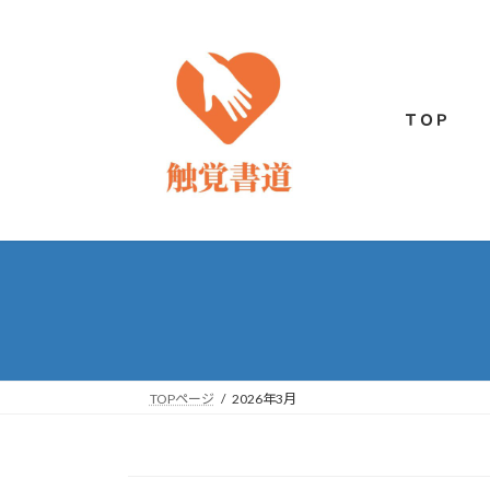
コ
ナ
ン
ビ
テ
ゲ
ン
ー
ツ
シ
ＴＯＰ
へ
ョ
ス
ン
キ
に
ッ
移
プ
動
TOPページ
2026年3月