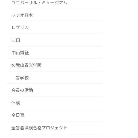
ユニバーサル・ミュージアム
ラジオ日本
レプリカ
三田
中山秀征
久我山青光学園
盲学校
会員の活動
体験
全日盲
全盲者漢検合格プロジェクト