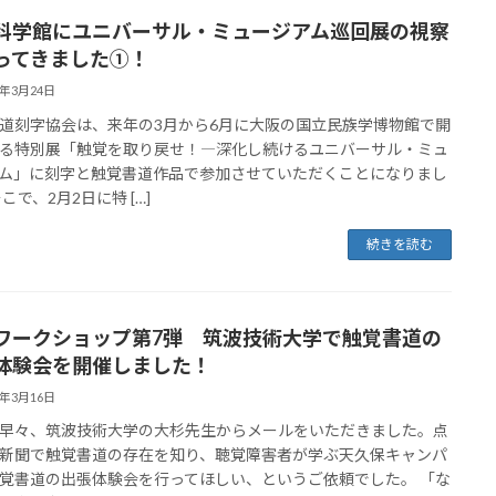
科学館にユニバーサル・ミュージアム巡回展の視察
ってきました①！
6年3月24日
道刻字協会は、来年の3月から6月に大阪の国立民族学博物館で開
る特別展「触覚を取り戻せ！―深化し続けるユニバーサル・ミュ
ム」に刻字と触覚書道作品で参加させていただくことになりまし
こで、2月2日に特 […]
続きを読む
ワークショップ第7弾 筑波技術大学で触覚書道の
体験会を開催しました！
6年3月16日
早々、筑波技術大学の大杉先生からメールをいただきました。点
新聞で触覚書道の存在を知り、聴覚障害者が学ぶ天久保キャンパ
覚書道の出張体験会を行ってほしい、というご依頼でした。 「な