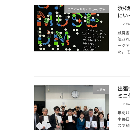
浜松
ユニバーサル・ミュージアム
にい
202
触覚書
催され
ージア
た。 そ
出張
ご報告
ミニ
202
年明け
字毎日
スで触