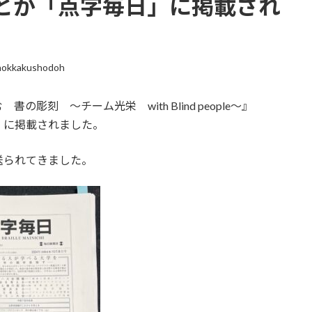
とが「点字毎日」に掲載され
hokkakushodoh
刻 ～チーム光栄 with Blind people～』
」に掲載されました。
送られてきました。