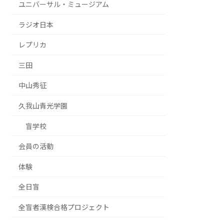
ユニバーサル・ミュージアム
ラジオ日本
レプリカ
三田
中山秀征
久我山青光学園
盲学校
会員の活動
体験
全日盲
全盲者漢検合格プロジェクト