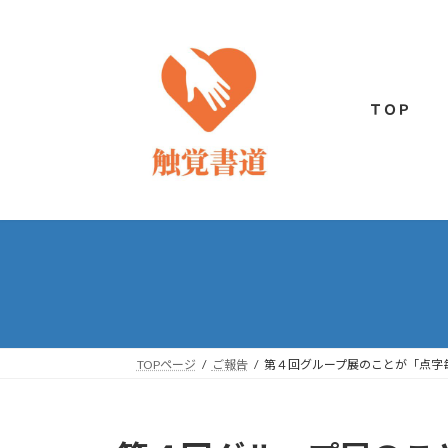
コ
ナ
ン
ビ
テ
ゲ
ン
ー
ツ
シ
ＴＯＰ
へ
ョ
ス
ン
キ
に
ッ
移
プ
動
TOPページ
ご報告
第４回グループ展のことが「点字