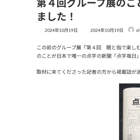
第４回グループ展のこ
ました！
最
2024年10月19日
2024年10月19日
s
終
更
この前のグループ展『第４回 眼と指で楽しむ 書の彫
新
日
のことが日本で唯一の点字の新聞「点字毎日
時
:
取材に来てくださった記者の方から掲載誌が