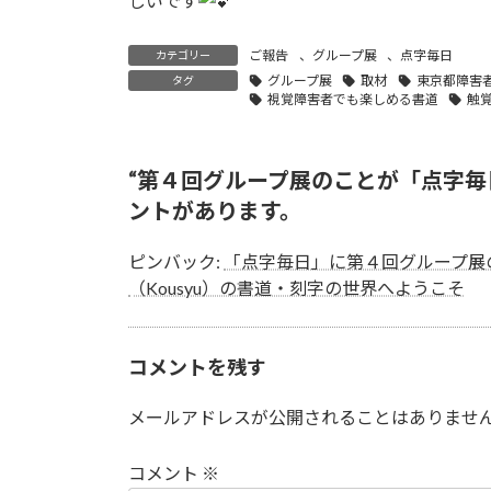
しいです
ご報告
、
グループ展
、
点字毎日
カテゴリー
グループ展
取材
東京都障害
タグ
視覚障害者でも楽しめる書道
触
“
第４回グループ展のことが「点字毎
ントがあります。
ピンバック:
「点字毎日」に第４回グループ展の
（Kousyu）の書道・刻字の世界へようこそ
コメントを残す
メールアドレスが公開されることはありませ
コメント
※