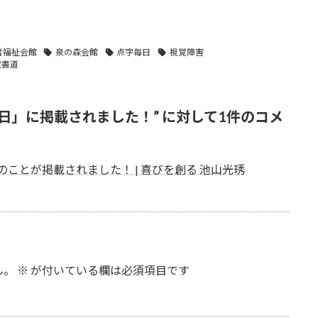
者福祉会館
泉の森会館
点字毎日
視覚障害
覚書道
日」に掲載されました！
” に対して1件のコメ
ことが掲載されました！ | 喜びを創る 池山光琇
ん。
※
が付いている欄は必須項目です