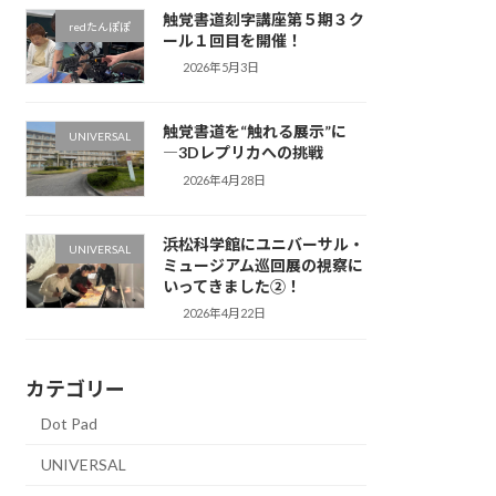
触覚書道刻字講座第５期３ク
redたんぽぽ
ール１回目を開催！
2026年5月3日
触覚書道を“触れる展示”に
UNIVERSAL
―3Dレプリカへの挑戦
2026年4月28日
浜松科学館にユニバーサル・
UNIVERSAL
ミュージアム巡回展の視察に
いってきました②！
2026年4月22日
カテゴリー
Dot Pad
UNIVERSAL